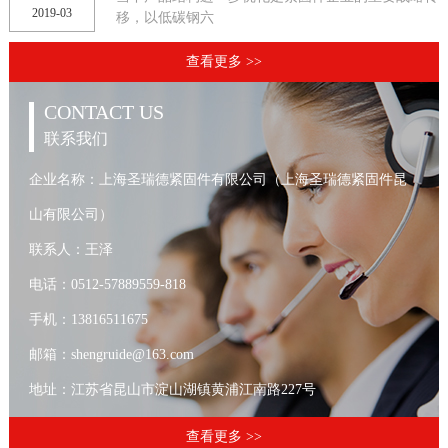
2019-03
移，以低碳钢六
查看更多 >>
CONTACT US
联系我们
企业名称：上海圣瑞德紧固件有限公司（上海圣瑞德紧固件昆
山有限公司）
联系人：王泽
电话：0512-57889559-818
手机：13816511675
邮箱：shengruide@163.com
地址：江苏省昆山市淀山湖镇黄浦江南路227号
查看更多 >>