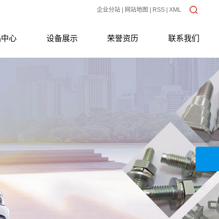
企业分站
|
网站地图
|
RSS
|
XML
品中心
设备展示
荣誉资历
联系我们
冲压类
生产设备
16949质量体系证书
车削类
质检设备
簧片
环箍
冷镦类
组合件