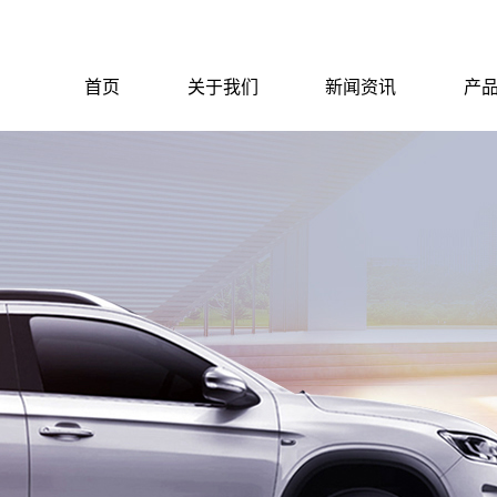
首页
关于我们
新闻资讯
产
公司简介
公司简介
公司新闻
行业新闻
技术知识