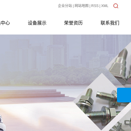
企业分站
|
网站地图
|
RSS
|
XML
品中心
设备展示
荣誉资历
联系我们
冲压类
生产设备
16949质量体系证书
车削类
质检设备
簧片
环箍
冷镦类
组合件