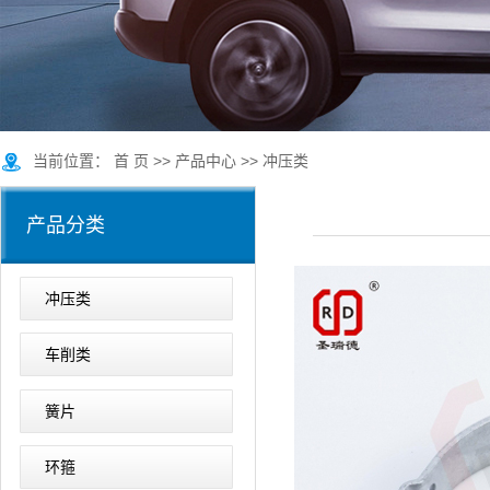
当前位置：
首 页
>>
产品中心
>>
冲压类
产品分类
冲压类
车削类
簧片
环箍