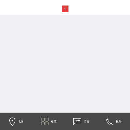
1
地图
短信
留言
拨号