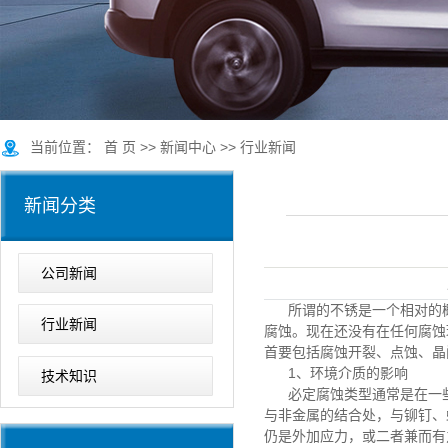
当前位置：
首 页
>>
新闻中心
>>
行业新闻
新闻分类
公司新闻
所谓的不锈是一个相对的
行业新闻
腐蚀。现在还没有在任何腐蚀
首要包括腐蚀开裂、点蚀、晶
1、环境介质的影响
技术知识
必定腐蚀类型通常是在一
与非金属的结合处，与铆钉、
仍是外加应力，或二者兼而有