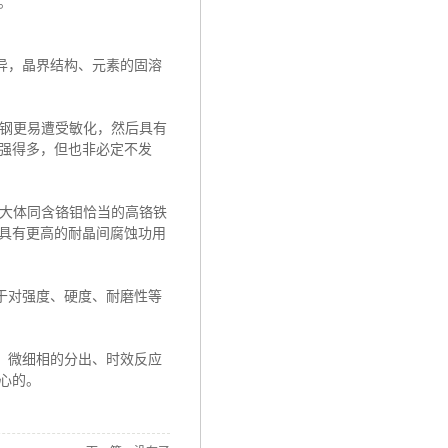
。
异，晶界结构、元素的固溶
锈钢更易遭受敏化，然后具有
强得多，但也非必定不发
用大体同含铬钼恰当的高铬铁
具有更高的耐晶间腐蚀功用
于对强度、硬度、耐磨性等
。微细相的分出、时效反应
心的。