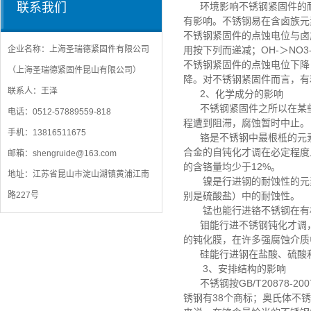
环境影响不锈钢紧固件的
联系我们
有影响。不锈钢易在含卤族元素
不锈钢紧固件的点蚀电位与卤
用按下列而递减；OH-＞NO3
企业名称：上海圣瑞德紧固件有限公司
不锈钢紧固件的点蚀电位下降
（上海圣瑞德紧固件昆山有限公司）
降。对不锈钢紧固件而言，有
联系人：王泽
2、化学成分的影响
不锈钢紧固件之所以在某
电话：0512-57889559-818
程遭到阻滞，腐蚀暂时中止。
手机：13816511675
铬是不锈钢中最根柢的元
合金的自钝化才调在必定程度
邮箱：shengruide@163.com
的含铬量均少于12%。
地址：江苏省昆山市淀山湖镇黄浦江南
镍是行进钢的耐蚀性的元
别是硫酸盐）中的耐蚀性。
路227号
锰也能行进铬不锈钢在有
钼能行进不锈钢钝化才调
的钝化膜，在许多强腐蚀介质
硅能行进钢在盐酸、硫酸
3、安排结构的影响
不锈钢按GB/T20878
锈钢有38个商标；奥氏体不锈