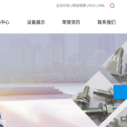
企业分站
|
网站地图
|
RSS
|
XML
品中心
设备展示
荣誉资历
联系我们
冲压类
生产设备
16949质量体系证书
车削类
质检设备
簧片
环箍
冷镦类
组合件