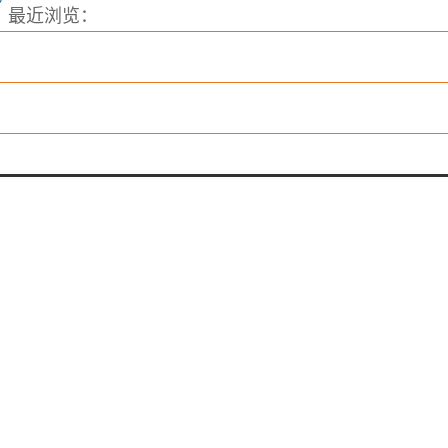
？
最近浏览：
）