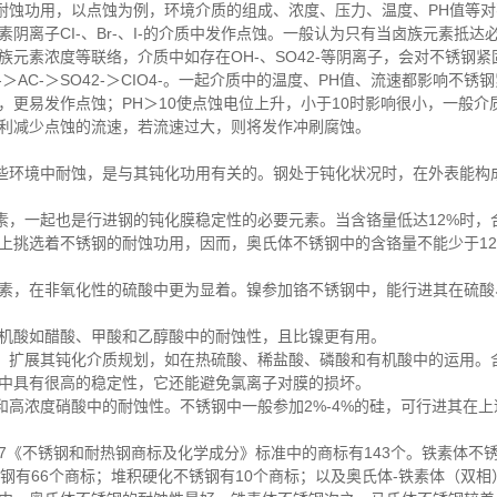
耐蚀功用，以点蚀为例，环境介质的组成、浓度、压力、温度、PH值等
阴离子CI-、Br-、I-的介质中发作点蚀。一般认为只有当卤族元素抵
族元素浓度等联络，介质中如存在OH-、SO42-等阴离子，会对不锈钢
-＞AC-＞SO42-＞CIO4-。一起介质中的温度、PH值、流速都影响不
，更易发作点蚀；PH＞10使点蚀电位上升，小于10时影响很小，一般介
利减少点蚀的流速，若流速过大，则将发作冲刷腐蚀。
些环境中耐蚀，是与其钝化功用有关的。钢处于钝化状况时，在外表能构
素，一起也是行进钢的钝化膜稳定性的必要元素。当含铬量低达12%时，
上挑选着不锈钢的耐蚀功用，因而，奥氏体不锈钢中的含铬量不能少于12%
素，在非氧化性的硫酸中更为显着。镍参加铬不锈钢中，能行进其在硫酸
机酸如醋酸、甲酸和乙醇酸中的耐蚀性，且比镍更有用。
，扩展其钝化介质规划，如在热硫酸、稀盐酸、磷酸和有机酸中的运用。
中具有很高的稳定性，它还能避免氯离子对膜的损坏。
和高浓度硝酸中的耐蚀性。不锈钢中一般参加2%-4%的硅，可行进其在
-2007《不锈钢和耐热钢商标及化学成分》标准中的商标有143个。铁素体不
钢有66个商标；堆积硬化不锈钢有10个商标；以及奥氏体-铁素体（双相