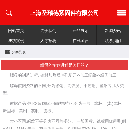
上海圣瑞德紧固件有限公司
网站首页
关于我们
产品展示
新闻资讯
成功案例
人才招聘
在线留言
联系我们
分类列表
螺母的制造进程是怎样的？
螺母的制造进程: 钢材加热后冲孔切开->加工螺纹->螺母加工
螺母依据资料的不同,分为碳钢、高强度、不锈钢、塑钢等几大类
型。
依据产品特征对应国家不同的规范号分为一般、非标、(老)国标、
新国标、美制、英制、德标。
大小不同,螺纹不等分为不同的规范。 一般国标、德标用M标明(例
如M8、M16),美制、英制则用分数或#标明规范(如8#、10#、1/4、